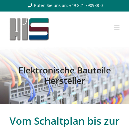
Zum
Rufen Sie uns an: +49 821 790988-0
Inhalt
springen
Elektronische Bauteile
Hersteller
Vom Schaltplan bis zur