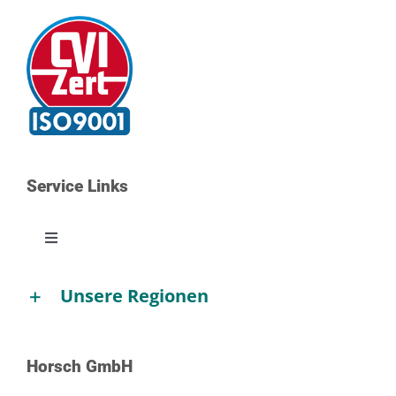
Service Links
Toggle
Navigation
Kontakt
Unsere Regionen
Karriere
Horsch GmbH