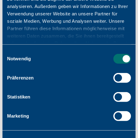
& Systemkomponenten vom
analysieren. Außerdem geben wir Informationen zu Ihrer
Verwendung unserer Website an unsere Partner für
Hersteller: Ihre Vorteile
soziale Medien, Werbung und Analysen weiter. Unsere
Partner führen diese Informationen möglicherweise mit
weiteren Daten zusammen, die Sie ihnen bereitgestellt
• elektr. Bauelemente konzipiert für Ihre
haben oder die sie im Rahmen Ihrer Nutzung der Dienste
Anforderungen
gesammelt haben.
Einwilligungsauswahl
• geprüfte Qualität nach DIN EN ISO 9001:2000
Notwendig
zertifiziert
Präferenzen
• schneller Produktionsstart durch großes
Lagersortiment
Statistiken
• Horsch Elektronik-Bauteile – Erfahrung &
Qualität seit 30 Jahren
Marketing
• elektronische Bauteile vom Schaltplan bis zum
Bestückungsaufdruck mit Dokumentation