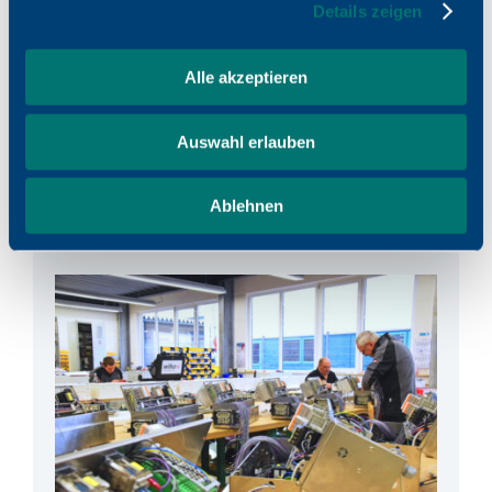
Details zeigen
Alle akzeptieren
PROFIS AUS DEM MITTELSTAND
Auswahl erlauben
Service von A bis Z
Ablehnen